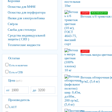
Коронки
Оснастка для МФМ
Оснастка для перфоратора
АКЦИЯ
РЕКОМЕНДУЕМ
Ветошь х/б трикотаж 
Пилки для электролобзика
Свёрла
Скобы для степлера
Средства индивидуальной
защиты ( СИЗ )
Технические жидкости
АКЦИЯ
Ветошь махра цветная
Остатки
Есть в наличии
Есть в СПБ
Ветошь обтирочная (ва
Цена
(руб.)
гр/м2, (5,4 кг)
от
до
Производитель
LAUT
Протирочный бумажный