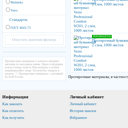
Multiteks
2 слоя, 1000 листов
Veiro
Стандарты
ГОСТ 4643-75
РЕКОМЕНДУЕМ
Очистить значения фильтра
Протирочный бумажный
2 слоя, 1000 листов
Протирочные материалы в каталоге интернет-
магазина по выгодным ценам. Наши сотрудники
всегда готовы помочь Вам выбрать и купить
понравившийся товар. Количество товаров в
разделе: 7. Протирочные материалы с доставкой
Протирочные материалы, в частност
по всей России.
Информация
Личный кабинет
Как заказать
Личный кабинет
Как оплатить
История заказов
Как получить
Избранное