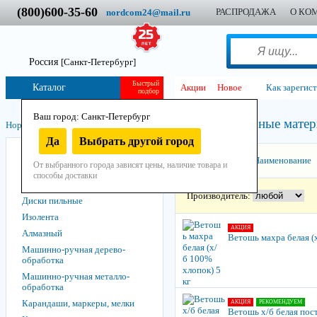
(800)600-35-60
РАСПРОДАЖА
О КО
nordcom24@mail.ru
Россия
[Санкт-Петербург]
Быстрый
Каталог
Акции
Новое
Как зарегис
подбор
Ваш город: Санкт-Петербург
Протирочные мате
Нордком
/
Инструмент
/
Остнастно-расходный
/
Да
Выбрать другой город
Абразивные материалы
Сортировать:
Наименование
От выбранного города зависят цены, наличие товара и
Биты, головки, насадки
способы доставки
Протирочные материалы
Производитель:
Диски пильные
Изолента
АКЦИЯ
Алмазный
Ветошь махра белая (х
Машинно-ручная дерево­
обработка
Машинно-ручная металло­
обработка
Карандаши, маркеры, мелки
АКЦИЯ
РЕКОМЕНДУЕМ
Ветошь х/б белая пос