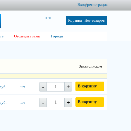
Вход
/
регистрация
ID:0
Корзина |
Нет товаров
ть
Отследить заказ
Города
Заказ списком
-
+
В корзину
руб.
шт
-
+
В корзину
руб.
шт