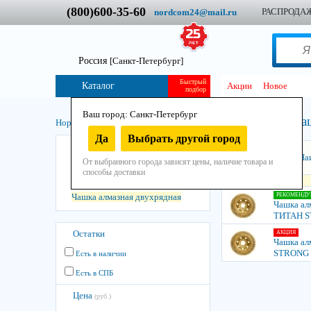
(800)600-35-60
РАСПРОДА
nordcom24@mail.ru
Россия
[Санкт-Петербург]
Быстрый
Каталог
Акции
Новое
подбор
Ваш город: Санкт-Петербург
Ча
Нордком
/
Инструмент
/
Остнастно-расходный
/
Алмазный
/
Да
Выбрать другой город
Круг алмазный
Сортировать:
На
От выбранного города зависят цены, наличие товара и
Коронка алмазная
способы доставки
Круг алмазный заточной
Чашка алмазная двухрядная
РЕКОМЕНДУ
Чашка ал
ТИТАН 
Остатки
АКЦИЯ
Чашка ал
STRONG
Есть в наличии
Есть в СПБ
Цена
(руб.)