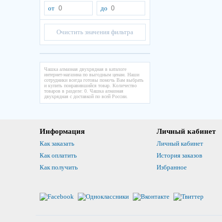
от
до
Очистить значения фильтра
Чашка алмазная двухрядная в каталоге
интернет-магазина по выгодным ценам. Наши
сотрудники всегда готовы помочь Вам выбрать
и купить понравившийся товар. Количество
товаров в разделе: 0. Чашка алмазная
двухрядная с доставкой по всей России.
Информация
Личный кабинет
Как заказать
Личный кабинет
Как оплатить
История заказов
Как получить
Избранное