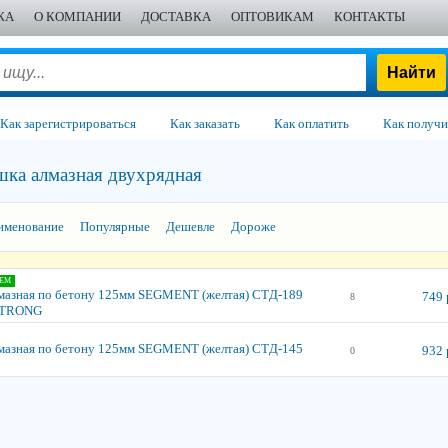
ЖА
О КОМПАНИИ
ДОСТАВКА
ОПТОВИКАМ
КОНТАКТЫ
Как зарегистрироваться
Как заказать
Как оплатить
Как получи
шка алмазная двухрядная
именование
Популярные
Дешевле
Дороже
ЕМ
мазная по бетону 125мм SEGMENT (желтая) СTД-189
749 
8
STRONG
мазная по бетону 125мм SEGMENT (желтая) СTД-145
932 
0