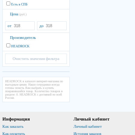
Есть в СПБ
Цена
(руб.)
от
до
Производитель
HEADROCK
Очистить значения фильтра
HEADROCK в каталоге интернет-магазина по
выгодным ценам. Наши сотрудники всегда
готовы помочь Вам выбрать и купить
понравившийся товар. Количество товаров в
разделе: 0. HEADROCK с доставкой по всей
России.
Информация
Личный кабинет
Как заказать
Личный кабинет
Как оплатить
История заказов