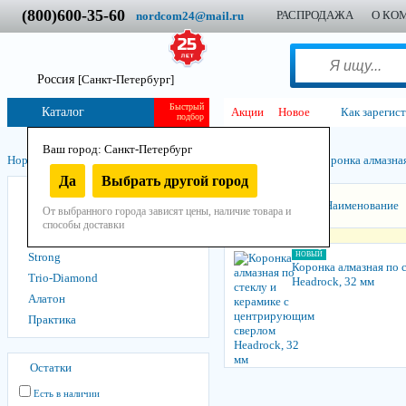
(800)600-35-60
РАСПРОДАЖА
О КО
nordcom24@mail.ru
Россия
[Санкт-Петербург]
Быстрый
Каталог
Акции
Новое
Как зарегис
подбор
Ваш город: Санкт-Петербург
Нордком
/
Инструмент
/
Остнастно-расходный
/
Алмазный
/
Коронка алмазна
Да
Выбрать другой город
Diam
Сортировать:
Наименование
От выбранного города зависят цены, наличие товара и
Diamaster
способы доставки
HEADROCK
Strong
НОВЫЙ
Коронка алмазная по 
Trio-Diamond
Headrock, 32 мм
Алатон
Практика
Остатки
Есть в наличии