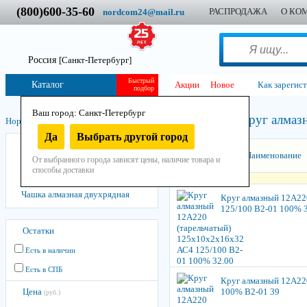
(800)600-35-60
РАСПРОДАЖА
О КО
nordcom24@mail.ru
Россия
[Санкт-Петербург]
Быстрый
Каталог
Акции
Новое
Как зарегис
подбор
Ваш город: Санкт-Петербург
Круг алмаз
Нордком
/
Инструмент
/
Остнастно-расходный
/
Алмазный
/
Да
Выбрать другой город
Круг алмазный
Сортировать:
Наименование
От выбранного города зависят цены, наличие товара и
Коронка алмазная
способы доставки
Круг алмазный заточной
Чашка алмазная двухрядная
Круг алмазный 12А22
125/100 В2-01 100% 
Остатки
Есть в наличии
Есть в СПБ
Круг алмазный 12А22
Цена
100% В2-01 39
(руб.)