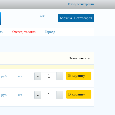
Вход
/
регистрация
ID:0
Корзина |
Нет товаров
ть
Отследить заказ
Города
Заказ списком
-
+
В корзину
 руб.
шт
-
+
В корзину
 руб.
шт