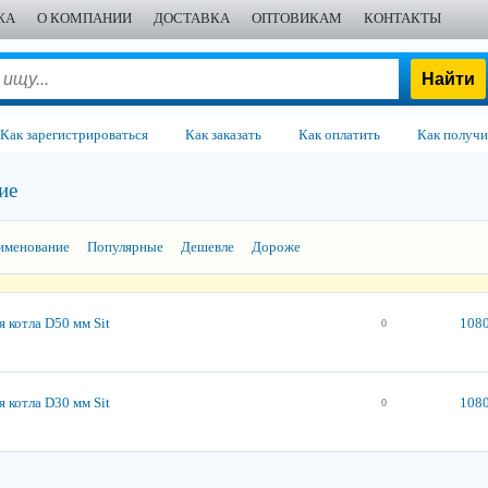
ЖА
О КОМПАНИИ
ДОСТАВКА
ОПТОВИКАМ
КОНТАКТЫ
Как зарегистрироваться
Как заказать
Как оплатить
Как получи
ие
именование
Популярные
Дешевле
Дороже
 котла D50 мм Sit
1080
0
 котла D30 мм Sit
1080
0