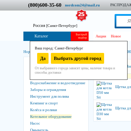
(800)600-35-60
РАСПРОДА
nordcom24@mail.ru
Россия
[Санкт-Петербург]
Быстрый
Каталог
Акции
Новое
подбор
Ваш город: Санкт-Петербург
Котельное оборудован
Нордком
/
Для дома и огорода
/
Да
Выбрать другой город
Химия
Сортировать:
На
От выбранного города зависят цены, наличие товара и
Вентиляция и теплозвукоизоляция
способы доставки
Вёдра, ёмкости и канистры
Водоснабжение и водоотведение
Щетка для
Заборы и ограждения
Инструмент для полива
Кемпинг и спорт
Щетка для
Колёса и ролики
Котельное оборудование
Насос
Омыватель