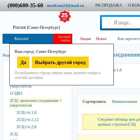
(800)600-35-60
РАСПРОДАЖА
О КО
nordcom24@mail.ru
Россия
[Санкт-Петербург]
Быстрый
Каталог
Акции
Новое
Как зарегис
подбор
Ваш город: Санкт-Петербург
2СЦ - вилочное соединение
Нордком
/
Стропы
/
Стропы цепные
/
Да
Выбрать другой город
ЗБЦ
2СЦ г/п 1,6
От выбранного города зависят цены, наличие товара и
1СЦ
способы доставки
1СЦ - вилочное соединение +
укоротитель
1СЦВЗ
2СЦ - вилочное соединение +
Сортировать:
Наименование
укоротители
2СЦ г/п 1,6
Сводная таблица цен дл
2СЦ г/п 2,12
цепных стропов (СЦ)
2СЦ г/п 2,8
2СЦ