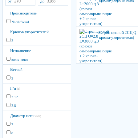
крюка-укоротителя)
от
до
Производитель
NordicWind
Крюков-укоротителей
Строп цепной 2СЦ Q=
крюка-укоротителя)
2
Исполнение
звено-крюк
Ветвей
2
Г/п
(т)
2.12
2.8
Диаметр цепи
(мм)
7
8