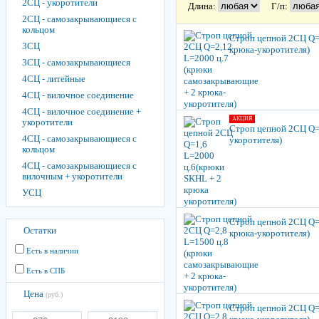
2СЦ - укоротители
Длина:
Г/п:
2СЦ - самозакры­вающиеся с
кольцом
Строп цепной 2СЦ Q=
3СЦ
крюка-укоротителя)
3СЦ - самозакры­вающиеся
4СЦ - литейные
4СЦ - вилочное соединение
4СЦ - вилочное соединение +
АКЦИЯ
укоротители
Строп цепной 2СЦ Q=
4СЦ - самозакры­вающиеся с
укоротителя)
кольцом
4СЦ - самозакры­вающиеся с
вилочным + укоротители
УСЦ
Строп цепной 2СЦ Q=
Остатки
крюка-укоротителя)
Есть в наличии
Есть в СПБ
Цена
(руб.)
Строп цепной 2СЦ Q=