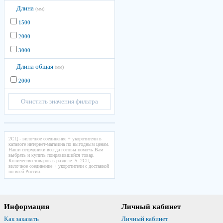
Длина
(мм)
1500
2000
3000
Длина общая
(мм)
2000
Очистить значения фильтра
2СЦ - вилочное соединение + укоротители в
каталоге интернет-магазина по выгодным ценам.
Наши сотрудники всегда готовы помочь Вам
выбрать и купить понравившийся товар.
Количество товаров в разделе: 5. 2СЦ -
вилочное соединение + укоротители с доставкой
по всей России.
Информация
Личный кабинет
Как заказать
Личный кабинет