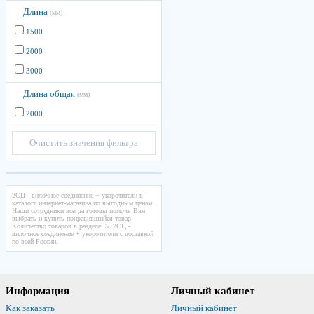
Длина
(мм)
1500
2000
3000
Длина общая
(мм)
2000
Очистить значения фильтра
2СЦ - вилочное соединение + укоротители в
каталоге интернет-магазина по выгодным ценам.
Наши сотрудники всегда готовы помочь Вам
выбрать и купить понравившийся товар.
Количество товаров в разделе: 5. 2СЦ -
вилочное соединение + укоротители с доставкой
по всей России.
Информация
Личный кабинет
Как заказать
Личный кабинет