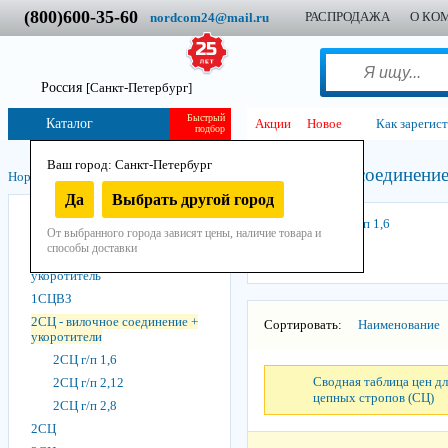
(800)600-35-60
РАСПРОДАЖА
О КО
nordcom24@mail.ru
Россия
[Санкт-Петербург]
Быстрый
Каталог
Акции
Новое
Как зарегис
подбор
Ваш город: Санкт-Петербург
2СЦ - вилочное соединение
Нордком
/
Стропы
/
Стропы цепные
/
Да
Выбрать другой город
ЗБЦ
2СЦ г/п 1,6
От выбранного города зависят цены, наличие товара и
1СЦ
способы доставки
1СЦ - вилочное соединение +
укоротитель
1СЦВЗ
2СЦ - вилочное соединение +
Сортировать:
Наименование
укоротители
2СЦ г/п 1,6
Сводная таблица цен дл
2СЦ г/п 2,12
цепных стропов (СЦ)
2СЦ г/п 2,8
2СЦ