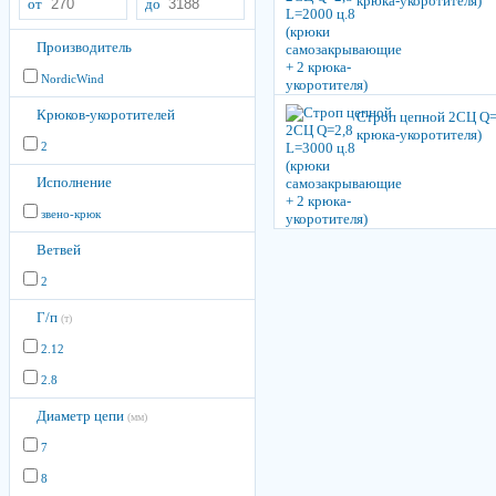
крюка-укоротителя)
от
до
Производитель
NordicWind
Крюков-укоротителей
Строп цепной 2СЦ Q=
крюка-укоротителя)
2
Исполнение
звено-крюк
Ветвей
2
Г/п
(т)
2.12
2.8
Диаметр цепи
(мм)
7
8