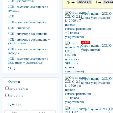
2СЦ - укоротители
Длина:
Г/п:
2СЦ - самозакры­вающиеся с
кольцом
Строп цепной 2СЦ Q=
3СЦ
крюка-укоротителя)
3СЦ - самозакры­вающиеся
4СЦ - литейные
4СЦ - вилочное соединение
4СЦ - вилочное соединение +
АКЦИЯ
укоротители
Строп цепной 2СЦ Q=
4СЦ - самозакры­вающиеся с
укоротителя)
кольцом
4СЦ - самозакры­вающиеся с
вилочным + укоротители
УСЦ
Строп цепной 2СЦ Q=
Остатки
крюка-укоротителя)
Есть в наличии
Есть в СПБ
Цена
(руб.)
Строп цепной 2СЦ Q=