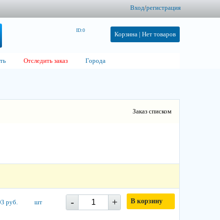
Вход
/
регистрация
ID:0
Корзина |
Нет товаров
ть
Отследить заказ
Города
Заказ списком
-
+
В корзину
3 руб.
шт