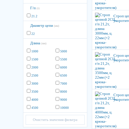
Г/п
(т)
Строп цеп
21.2
укоротит
Диаметр цепи
(мм)
22
Длина
(мм)
1000
5000
Строп цеп
1500
5500
укоротит
2000
6000
2500
6500
3000
7000
3500
8000
Строп цеп
укоротит
4000
9000
4500
10000
Очистить значения фильтра