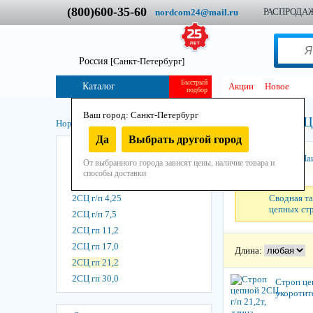
(800)600-35-60
РАСПРОДА
nordcom24@mail.ru
Россия
[Санкт-Петербург]
Быстрый
Каталог
Акции
Новое
подбор
Ваш город: Санкт-Петербург
2СЦ 
Нордком
/
Стропы
/
Стропы цепные
/
2СЦ - укоротители
/
Да
Выбрать другой город
2СЦ г/п 1,6
Сортировать:
На
От выбранного города зависят цены, наличие товара и
2СЦ г/п 2,12
способы доставки
2СЦ г/п 2,8
2СЦ г/п 4,25
Сводная та
цепных ст
2СЦ г/п 7,5
2СЦ гп 11,2
2СЦ гп 17,0
Длина:
2СЦ гп 21,2
2СЦ гп 30,0
Строп цеп
укоротит