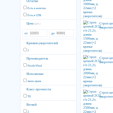
Остатки
Есть в наличии
Есть в СПБ
Цена
Строп цеп
(руб.)
укоротит
от
до
Крюков-укоротителей
2
Строп цеп
Производитель
укоротит
NordicWind
Исполнение
звено-крюк
Класс прочности
Строп цеп
укоротит
Т8
Ветвей
2