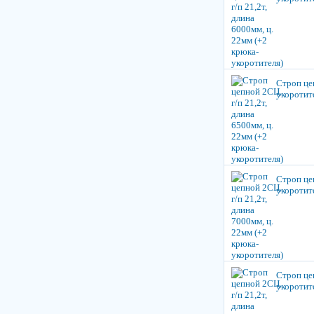
Строп цеп
укоротит
Строп цеп
укоротит
Строп цеп
укоротит