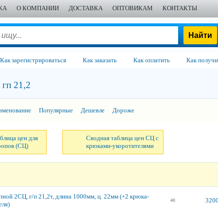
ЖА
О КОМПАНИИ
ДОСТАВКА
ОПТОВИКАМ
КОНТАКТЫ
Как зарегистрироваться
Как заказать
Как оплатить
Как получи
гп 21,2
именование
Популярные
Дешевле
Дороже
блица цен для
Сводная таблица цен СЦ с
ропов (СЦ)
крюками-укоротителями
ной 2СЦ, г/п 21,2т, длина 1000мм, ц. 22мм (+2 крюка-
3200
40
еля)