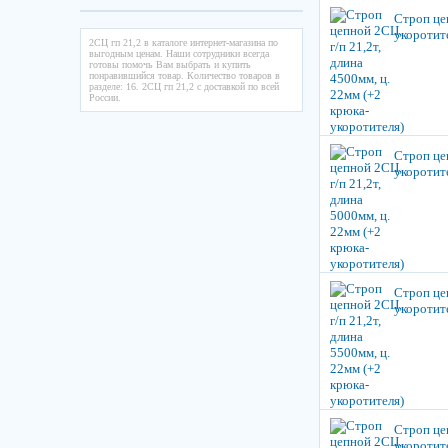
Строп цеп
укоротит
2СЦ гп 21,2 в каталоге интернет-магазина по
выгодным ценам. Наши сотрудники всегда
готовы помочь Вам выбрать и купить
понравившийся товар. Количество товаров в
разделе: 16. 2СЦ гп 21,2 с доставкой по всей
России.
Строп цеп
укоротит
Строп цеп
укоротит
Строп цеп
укоротит