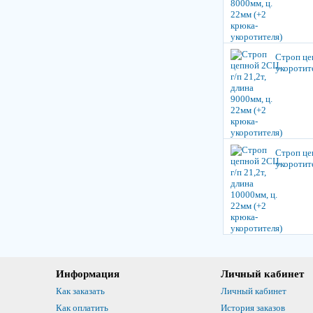
Строп цеп
укоротит
Строп цеп
укоротит
Информация
Личный кабинет
Как заказать
Личный кабинет
Как оплатить
История заказов