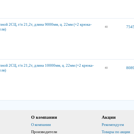
ной 2СЦ, г/п 21,2т, длина 9000мм, ц. 22мм (+2 крюка-
7545
40
еля)
ной 2СЦ, г/п 21,2т, длина 10000мм, ц. 22мм (+2 крюка-
8089
40
еля)
О компании
Акции
О компании
Рекомендуем
Производители
Товары по акции