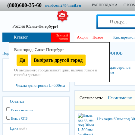
(800)600-35-60
РАСПРОДАЖА
О КО
nordcom24@mail.ru
Россия
[Санкт-Петербург]
Быстрый
Каталог
Акции
Новое
Как зарегис
подбор
Ваш город: Санкт-Петербург
Чехлы для стропов
Нордком
/
Стропы
/
Стропы текстильные
/
Да
Выбрать другой город
СТП тип 3
Чехлы для стропов
От выбранного города зависят цены, наличие товара и
Чехлы для стропов
L=300мм
способы доставки
Чехлы для стропов L=300мм
Чехлы для стропов L=500мм
Сортировать:
Наименование
Остатки
Есть в наличии
Есть в СПБ
Накладка 60мм под 30
Цена
(руб.)