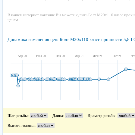
В нашем интернет магазине Вы можете купить Болт М20х110 класс прочн
ценам.
Динамика изменения цен: Болт М20х110 класс прочности 5,8 
Апр 20
Июл 20
Ноя 20
Мар 21
Июл 21
Окт 21
Фе
Шаг резьбы:
Длина:
Диаметр резьбы:
Высота головки: