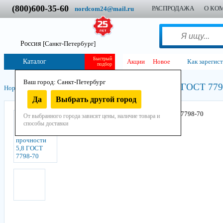
(800)600-35-60
РАСПРОДАЖА
О КО
nordcom24@mail.ru
Россия
[Санкт-Петербург]
Быстрый
Каталог
Акции
Новое
Как зарегис
подбор
Ваш город: Санкт-Петербург
Болт ГОСТ 7798
Нордком
/
Крепеж
/
Болты
/
Болт класс прочности 5,8
/
Да
Выбрать другой город
От выбранного города зависят цены, наличие товара и
способы доставки