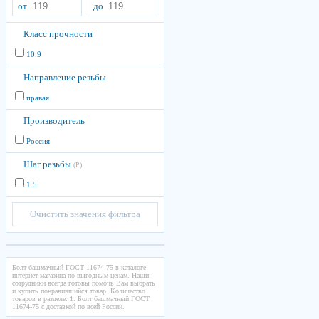
от
до
Класс прочности
10.9
Направление резьбы
правая
Производитель
Россия
Шаг резьбы
(P)
1.5
Очистить значения фильтра
Болт башмачный ГОСТ 11674-75 в каталоге
интернет-магазина по выгодным ценам. Наши
сотрудники всегда готовы помочь Вам выбрать
и купить понравившийся товар. Количество
товаров в разделе: 1. Болт башмачный ГОСТ
11674-75 с доставкой по всей России.