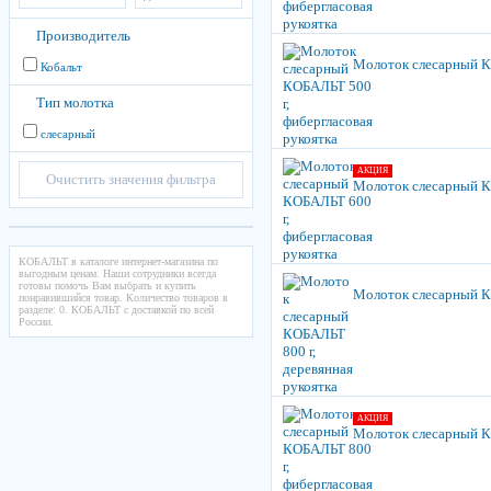
Производитель
Молоток слесарный КО
Кобальт
Тип молотка
слесарный
АКЦИЯ
Очистить значения фильтра
Молоток слесарный КО
КОБАЛЬТ в каталоге интернет-магазина по
выгодным ценам. Наши сотрудники всегда
готовы помочь Вам выбрать и купить
Молоток слесарный КО
понравившийся товар. Количество товаров в
разделе: 0. КОБАЛЬТ с доставкой по всей
России.
АКЦИЯ
Молоток слесарный КО