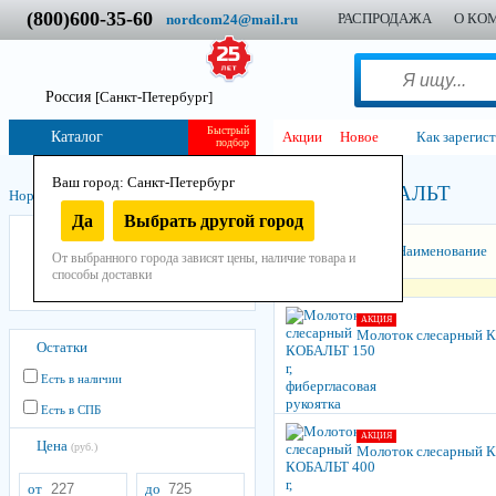
(800)600-35-60
РАСПРОДАЖА
О КО
nordcom24@mail.ru
Россия
[Санкт-Петербург]
Быстрый
Каталог
Акции
Новое
Как зарегис
подбор
Ваш город: Санкт-Петербург
КОБАЛЬТ
Нордком
/
Инструмент
/
Ручной
/
Ударный
/
Молотки
/
Да
Выбрать другой город
КОБАЛЬТ
Сортировать:
Наименование
От выбранного города зависят цены, наличие товара и
Россия
способы доставки
ONYX
АКЦИЯ
Молоток слесарный КО
Остатки
Есть в наличии
Есть в СПБ
АКЦИЯ
Цена
(руб.)
Молоток слесарный КО
от
до