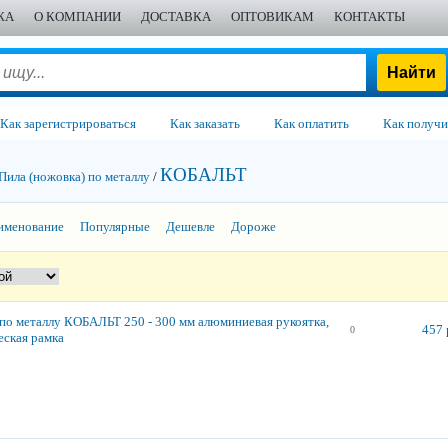
ЖА
О КОМПАНИИ
ДОСТАВКА
ОПТОВИКАМ
КОНТАКТЫ
Как зарегистрироваться
Как заказать
Как оплатить
Как получи
КОБАЛЬТ
Пила (ножовка) по металлу
/
именование
Популярные
Дешевле
Дороже
по металлу КОБАЛЬТ 250 - 300 мм алюминиевая рукоятка,
457 
0
еская рамка