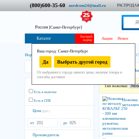
(800)600-35-60
РАСПРОДА
nordcom24@mail.ru
Россия
[Санкт-Петербург]
Быстрый
Каталог
Акции
Новое
подбор
Ваш город: Санкт-Петербург
Нордком
/
Инструмент
/
Ручной
/
Столярный
/
Пилы (ножовки)
/
Да
Выбрать другой город
КОБАЛЬТ
Сортировать:
На
От выбранного города зависят цены, наличие товара и
способы доставки
Остатки
Тип ножовки:
Есть в наличии
Ножовка 
Есть в СПБ
металлич
Цена
(руб.)
от
до
Производитель