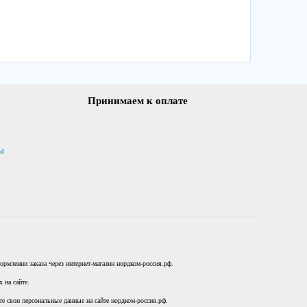
Принимаем к оплате
ы
рмлении заказа через интернет-магазин нордком-россия.рф.
 на сайте.
те свои персональные данные на сайте нордком-россия.рф.