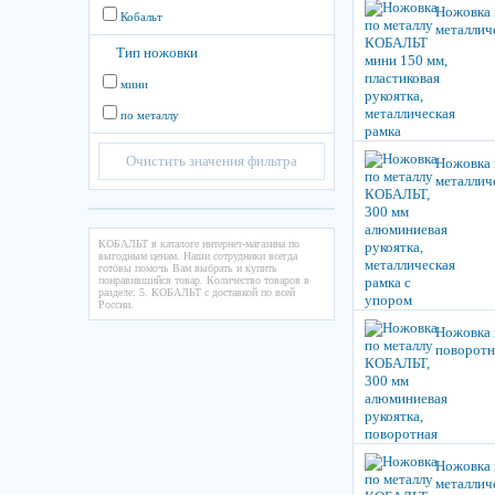
Ножовка 
Кобальт
металлич
Тип ножовки
мини
по металлу
Очистить значения фильтра
Ножовка 
металлич
КОБАЛЬТ в каталоге интернет-магазина по
выгодным ценам. Наши сотрудники всегда
готовы помочь Вам выбрать и купить
понравившийся товар. Количество товаров в
разделе: 5. КОБАЛЬТ с доставкой по всей
России.
Ножовка 
поворотн
Ножовка 
металлич