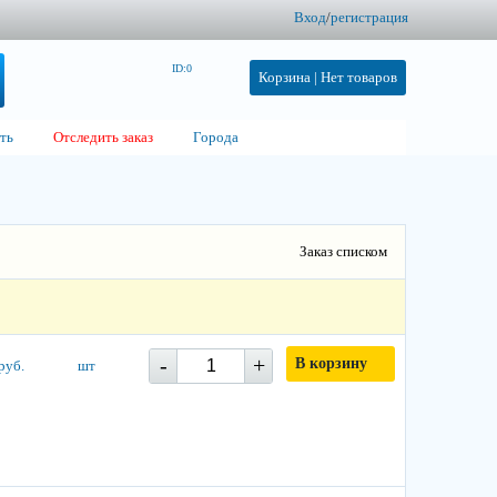
Вход
/
регистрация
ID:0
Корзина |
Нет товаров
ть
Отследить заказ
Города
Заказ списком
-
+
В корзину
руб.
шт