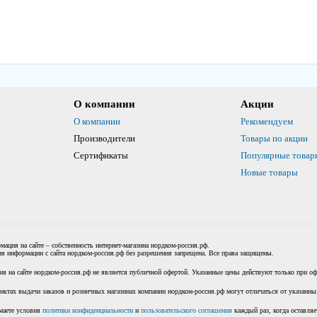
О компании
Акции
О компании
Рекомендуем
Производители
Товары по акции
Сертификаты
Популярные товар
Новые товары
мация на сайте – собственность интернет-магазина нордком-россия.рф.
я информации с сайта нордком-россия.рф без разрешения запрещена. Все права защищены.
я на сайте нордком-россия.рф не является публичной офертой. Указанные цены действуют только при офо
нктах выдачи заказов и розничных магазинах компании нордком-россия.рф могут отличаться от указанных
маете условия
политики конфиденциальности
и
пользовательского соглашения
каждый раз, когда оставляе