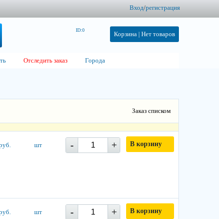
Вход
/
регистрация
ID:0
Корзина |
Нет товаров
ть
Отследить заказ
Города
Заказ списком
-
+
В корзину
руб.
шт
-
+
В корзину
руб.
шт