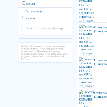
Кобальт
Тип стамески
плоская
Стамеска
Очистить значения фильтра
(1 шт.) п
КОБАЛЬТ в каталоге интернет-магазина по
выгодным ценам. Наши сотрудники всегда
готовы помочь Вам выбрать и купить
понравившийся товар. Количество товаров в
разделе: 0. КОБАЛЬТ с доставкой по всей
России.
Стамеска
(1 шт.) п
Стамеска
(1 шт.) п