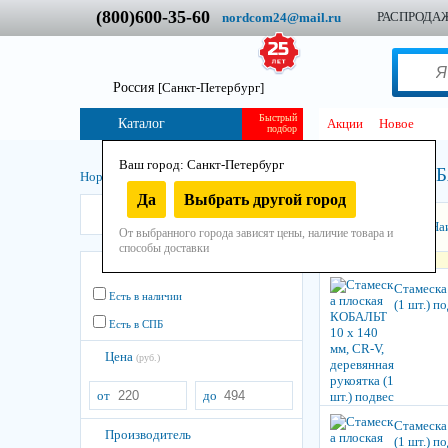
(800)600-35-60
РАСПРОДА
nordcom24@mail.ru
Россия
[Санкт-Петербург]
Быстрый
Каталог
Акции
Новое
подбор
Ваш город: Санкт-Петербург
КОБ
Нордком
/
Инструмент
/
Ручной
/
Столярный
/
Стамески
/
Да
Выбрать другой город
КОБАЛЬТ
Сортировать:
На
От выбранного города зависят цены, наличие товара и
способы доставки
Остатки
Стамеска
Есть в наличии
(1 шт.) п
Есть в СПБ
Цена
(руб.)
от
до
Стамеска
Производитель
(1 шт.) п