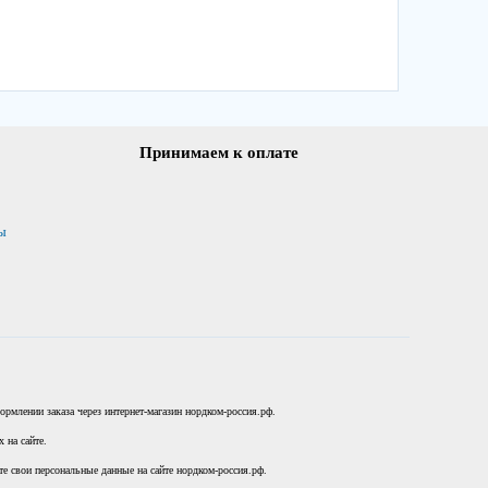
Принимаем к оплате
ы
рмлении заказа через интернет-магазин нордком-россия.рф.
 на сайте.
те свои персональные данные на сайте нордком-россия.рф.