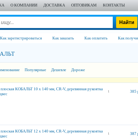
ЖА
О КОМПАНИИ
ДОСТАВКА
ОПТОВИКАМ
КОНТАКТЫ
Как зарегистрироваться
Как заказать
Как оплатить
Как получи
АЛЬТ
именование
Популярные
Дешевле
Дороже
 плоская КОБАЛЬТ 10 х 140 мм, CR-V, деревянная рукоятка
385 
1
одвес
 плоская КОБАЛЬТ 12 х 140 мм, CR-V, деревянная рукоятка
387 
1
одвес