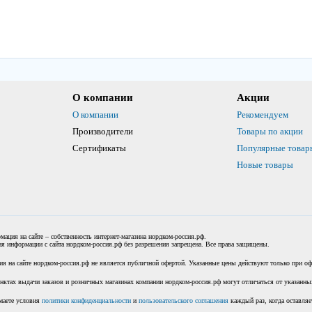
О компании
Акции
О компании
Рекомендуем
Производители
Товары по акции
Сертификаты
Популярные товар
Новые товары
мация на сайте – собственность интернет-магазина нордком-россия.рф.
я информации с сайта нордком-россия.рф без разрешения запрещена. Все права защищены.
я на сайте нордком-россия.рф не является публичной офертой. Указанные цены действуют только при офо
нктах выдачи заказов и розничных магазинах компании нордком-россия.рф могут отличаться от указанных
маете условия
политики конфиденциальности
и
пользовательского соглашения
каждый раз, когда оставляе