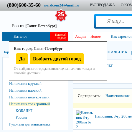
(800)600-35-60
РАСПРОДАЖА
О КО
nordcom24@mail.ru
Россия
[Санкт-Петербург]
Быстрый
Каталог
Акции
Новое
Как зарегис
подбор
Ваш город: Санкт-Петербург
Напильник т
Нордком
/
Инструмент
/
Ручной
/
Слесарный
/
Напильник
/
Да
Выбрать другой город
Набор напильников
КОБАЛЬТ
От выбранного города зависят цены, наличие товара и
Надфиль
способы доставки
Напильник квадратный
Напильник круглый
Напильник плоский
Сортировать:
Наименование
Напильник полукруглый
Напильник трехгранный
КОБАЛЬТ
Напильник 3-гр 200м
Россия
Рукоятка для напильника