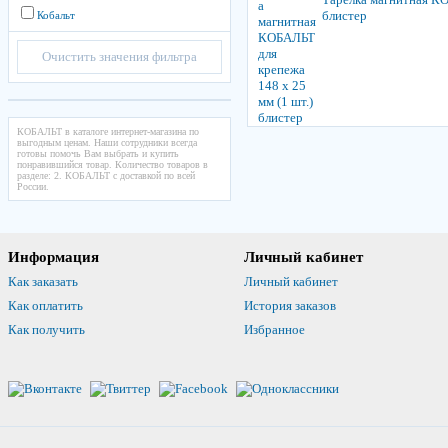
блистер
Кобальт
Очистить значения фильтра
КОБАЛЬТ в каталоге интернет-магазина по
выгодным ценам. Наши сотрудники всегда
готовы помочь Вам выбрать и купить
понравившийся товар. Количество товаров в
разделе: 2. КОБАЛЬТ с доставкой по всей
России.
Информация
Личный кабинет
Как заказать
Личный кабинет
Как оплатить
История заказов
Как получить
Избранное