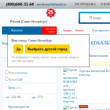
(800)600-35-60
РАСПРОДАЖА
О КО
nordcom24@mail.ru
Россия
[Санкт-Петербург]
Быстрый
Каталог
Акции
Новое
Как зарегис
подбор
Ваш город: Санкт-Петербург
КОБАЛЬ
Нордком
/
Инструмент
/
Ручной
/
Прочий
/
Тарелка магнитная
/
Да
Выбрать другой город
КОБАЛЬТ
Сортировать:
Наименование
От выбранного города зависят цены, наличие товара и
способы доставки
Остатки
Тарелка магнитная КО
Есть в наличии
блистер
Есть в СПБ
Цена
(руб.)
от
до
Производитель
АКЦИЯ
Тарелка магнитная КО