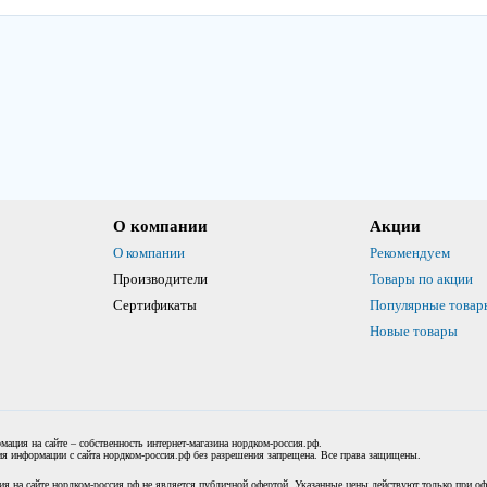
О компании
Акции
О компании
Рекомендуем
Производители
Товары по акции
Сертификаты
Популярные товар
Новые товары
мация на сайте – собственность интернет-магазина нордком-россия.рф.
я информации с сайта нордком-россия.рф без разрешения запрещена. Все права защищены.
я на сайте нордком-россия.рф не является публичной офертой. Указанные цены действуют только при офо