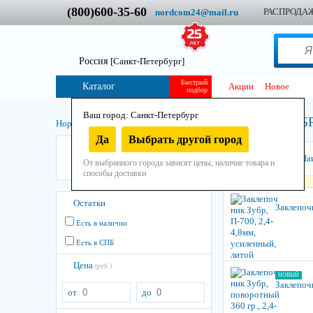
(800)600-35-60
РАСПРОДА
nordcom24@mail.ru
Россия
[Санкт-Петербург]
Быстрый
Каталог
Акции
Новое
подбор
Ваш город: Санкт-Петербург
ЗУБ
Нордком
/
Инструмент
/
Ручной
/
Прочий
/
Заклепочник
/
Да
Выбрать другой город
ЗУБР
Сортировать:
На
От выбранного города зависят цены, наличие товара и
КОБАЛЬТ
способы доставки
Остатки
Заклепочн
Есть в наличии
Есть в СПБ
Цена
(руб.)
НОВЫЙ
Заклепочн
от
до