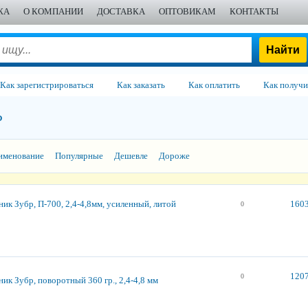
ЖА
О КОМПАНИИ
ДОСТАВКА
ОПТОВИКАМ
КОНТАКТЫ
Как зарегистрироваться
Как заказать
Как оплатить
Как получи
Р
именование
Популярные
Дешевле
Дороже
ик Зубр, П-700, 2,4-4,8мм, усиленный, литой
1603
0
1207
0
ик Зубр, поворотный 360 гр., 2,4-4,8 мм