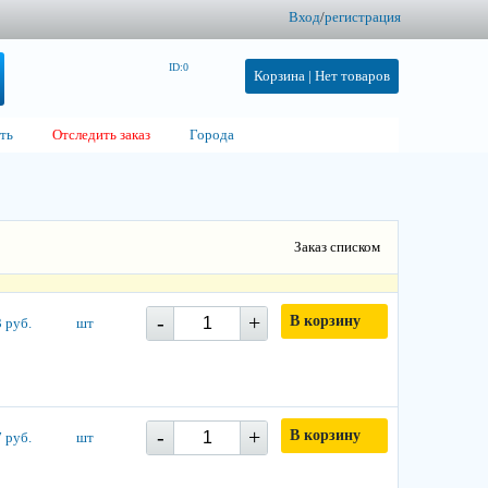
Вход
/
регистрация
ID:0
Корзина |
Нет товаров
ть
Отследить заказ
Города
Заказ списком
-
+
В корзину
 руб.
шт
-
+
В корзину
 руб.
шт