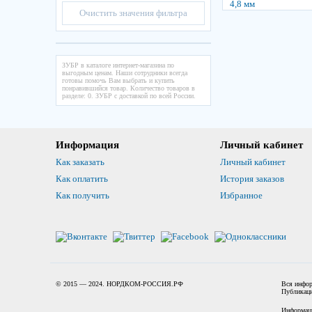
Очистить значения фильтра
ЗУБР в каталоге интернет-магазина по
выгодным ценам. Наши сотрудники всегда
готовы помочь Вам выбрать и купить
понравившийся товар. Количество товаров в
разделе: 0. ЗУБР с доставкой по всей России.
Информация
Личный кабинет
Как заказать
Личный кабинет
Как оплатить
История заказов
Как получить
Избранное
© 2015 — 2024. НОРДКОМ-РОССИЯ.РФ
Вся инфор
Публикаци
Информаци