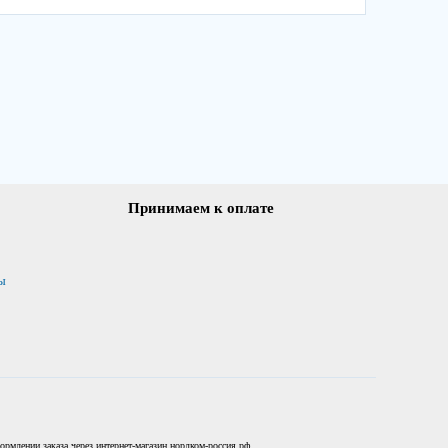
Принимаем к оплате
ы
рмлении заказа через интернет-магазин нордком-россия.рф.