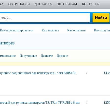
ЖА
О КОМПАНИИ
ДОСТАВКА
ОПТОВИКАМ
КОНТАКТЫ
Как зарегистрироваться
Как заказать
Как оплатить
Как получи
иткорез
именование
Популярные
Дешевле
Дороже
жущий с подшипником для плиткорезов 22 мм KRISTAL
1435
0
ликовый для ручных плиткорезов TS, TR и TF RUBI d 8 мм
1250
0