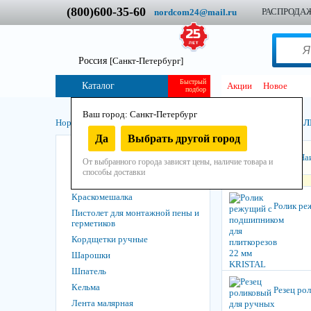
(800)600-35-60
РАСПРОДА
nordcom24@mail.ru
Россия
[Санкт-Петербург]
Быстрый
Каталог
Акции
Новое
подбор
Ваш город: Санкт-Петербург
Пл
Нордком
/
Инструмент
/
Ручной
/
Малярный и отделочный
/
Да
Выбрать другой город
Кисть
Сортировать:
На
От выбранного города зависят цены, наличие товара и
Валики, ролики и шубки
способы доставки
Ножи, лезвия и скребки
Краскомешалка
Ролик ре
Пистолет для монтажной пены и
герметиков
Кордщетки ручные
Шарошки
Шпатель
Кельма
Резец ро
Лента малярная