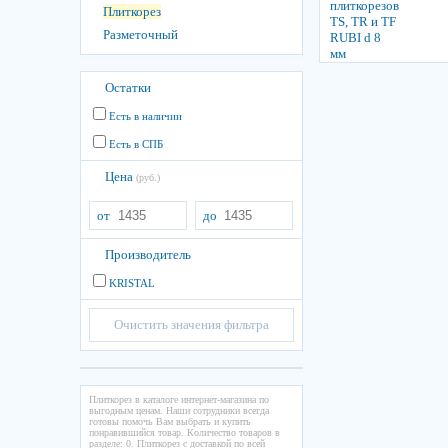
Плиткорез
Разметочный
Остатки
Есть в наличии
Есть в СПБ
Цена
(руб.)
от
до
Производитель
KRISTAL
Очистить значения фильтра
Плиткорез в каталоге интернет-магазина по
выгодным ценам. Наши сотрудники всегда
готовы помочь Вам выбрать и купить
понравившийся товар. Количество товаров в
разделе: 0. Плиткорез с доставкой по всей