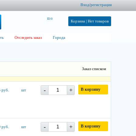
Вход
/
регистрация
ID:0
Корзина |
Нет товаров
ть
Отследить заказ
Города
Заказ списком
-
+
В корзину
 руб.
шт
-
+
В корзину
 руб.
шт