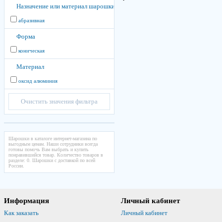
Назначение или материал шарошки
абразивная
Форма
коническая
Материал
оксид алюминия
Очистить значения фильтра
Шарошки в каталоге интернет-магазина по
выгодным ценам. Наши сотрудники всегда
готовы помочь Вам выбрать и купить
понравившийся товар. Количество товаров в
разделе: 0. Шарошки с доставкой по всей
России.
Информация
Личный кабинет
Как заказать
Личный кабинет