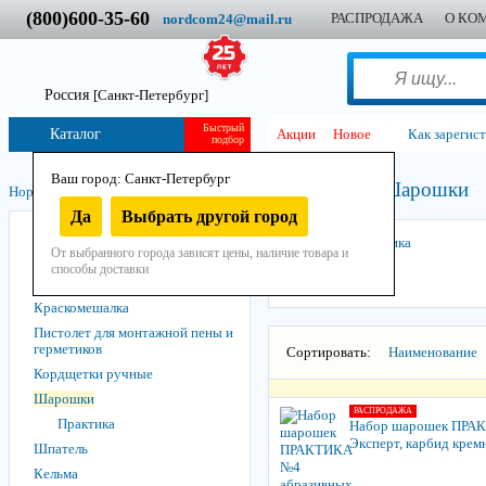
(800)600-35-60
РАСПРОДАЖА
О КО
nordcom24@mail.ru
Россия
[Санкт-Петербург]
Быстрый
Каталог
Акции
Новое
Как зарегис
подбор
Ваш город: Санкт-Петербург
Шарошки
Нордком
/
Инструмент
/
Ручной
/
Малярный и отделочный
/
Да
Выбрать другой город
Кисть
Практика
От выбранного города зависят цены, наличие товара и
Валики, ролики и шубки
способы доставки
Ножи, лезвия и скребки
Краскомешалка
Пистолет для монтажной пены и
герметиков
Сортировать:
Наименование
Кордщетки ручные
Шарошки
РАСПРОДАЖА
Практика
Набор шарошек ПРАКТ
Эксперт, карбид крем
Шпатель
Кельма