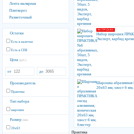
Лента малярная
Плиткорез
Разметочный
РАСПРОДАЖА
Остатки
Набор шарошек ПРАКТ
Эксперт, карбид крем
Есть в наличии
Есть в СПБ
Цена
(руб.)
от
до
Шарошка абразивная 
Производитель
20х63 мм, хвост 6 мм,
Практика
Тип набора
шарошек
Размер
(мм)
20х63
Практика