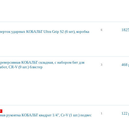
1825
6
верток ударных КОБАЛЬТ Ultra Grip S2 (6 шт), коробка
 реверсивная КОБАЛЬТ складная, с набором бит для
468 
3
бот, CR-V (9 шт.) блистер
А
122 
1
ая рукоятка КОБАЛЬТ квадрат 1/4", Cr-V (1 шт.) подвес