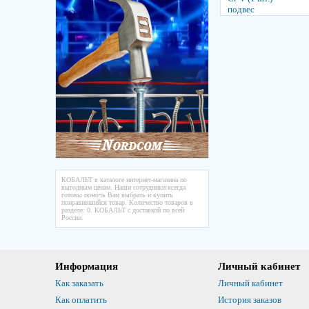
КОБАЛЬТ в каталоге интернет-магазина по
выгодным ценам. Наши сотрудники всегда
готовы помочь Вам выбрать и купить
понравившийся товар. Количество товаров в
разделе: 0. КОБАЛЬТ с доставкой по всей
России.
Информация
Личный кабинет
Как заказать
Личный кабинет
Как оплатить
История заказов