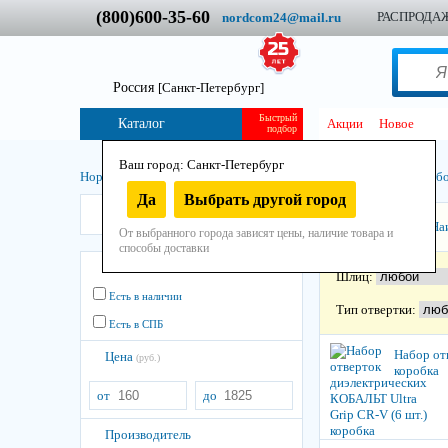
(800)600-35-60
РАСПРОДА
nordcom24@mail.ru
Россия
[Санкт-Петербург]
Быстрый
Каталог
Акции
Новое
подбор
Ваш город: Санкт-Петербург
Нордком
/
Инструмент
/
Ручной
/
Отвёрточный
/
Отвёртки в наб
Да
Выбрать другой город
КОБАЛЬТ
Сортировать:
На
От выбранного города зависят цены, наличие товара и
способы доставки
Остатки
Шлиц:
Есть в наличии
Тип отвертки:
Есть в СПБ
Набор от
Цена
(руб.)
коробка
от
до
Производитель