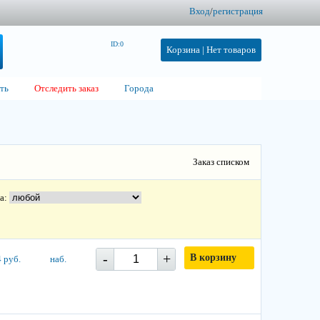
Вход
/
регистрация
ID:0
Корзина |
Нет товаров
ть
Отследить заказ
Города
Заказ списком
та:
-
+
В корзину
 руб.
наб.