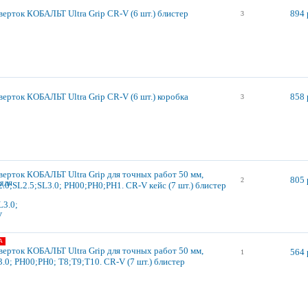
верток КОБАЛЬТ Ultra Grip CR-V (6 шт.) блистер
894 
3
верток КОБАЛЬТ Ultra Grip CR-V (6 шт.) коробка
858 
3
верток КОБАЛЬТ Ultra Grip для точных работ 50 мм,
805 
2
.0;SL2.5;SL3.0; PH00;PH0;PH1. CR-V кейс (7 шт.) блистер
А
верток КОБАЛЬТ Ultra Grip для точных работ 50 мм,
564 
1
.0; PH00;PH0; T8;T9;T10. CR-V (7 шт.) блистер