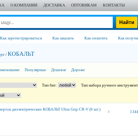
ЖА
О КОМПАНИИ
ДОСТАВКА
ОПТОВИКАМ
КОНТАКТЫ
Как зарегистрироваться
Как заказать
Как оплатить
Как получи
КОБАЛЬТ
оре
/
именование
Популярные
Дешевле
Дороже
Тип бит:
Тип набора ручного инструмен
верток диэлектрических КОБАЛЬТ Ultra Grip CR-V (6 шт.)
1344
3