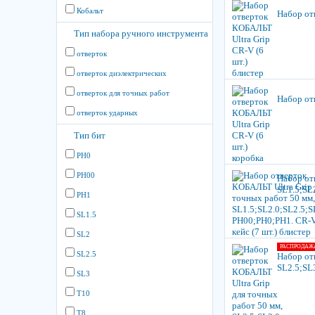
Кобальт
Набор от
Тип набора ручного инструмента
отверток
отверток диэлектрических
отверток для точных работ
Набор от
отверток ударных
Тип бит
PH0
PH00
Набор от
SL1.5;SL2
PH1
SL1.5
SL2
РАСПРОДАЖ
SL2.5
Набор от
SL2.5;SL3
SL3
T10
T8