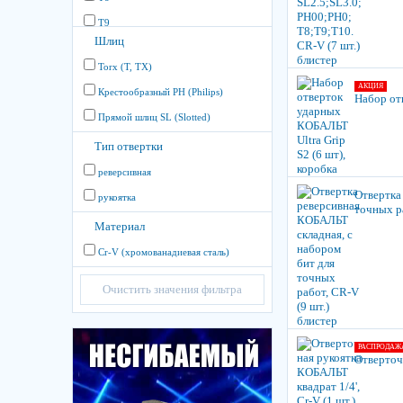
T9
Шлиц
Torx (T, TX)
АКЦИЯ
Крестообразный PH (Philips)
Набор от
Прямой шлиц SL (Slotted)
Тип отвертки
реверсивная
Отвертка
рукоятка
точных ра
Материал
Cr-V (хромованадиевая сталь)
Очистить значения фильтра
РАСПРОДАЖ
Отверточн