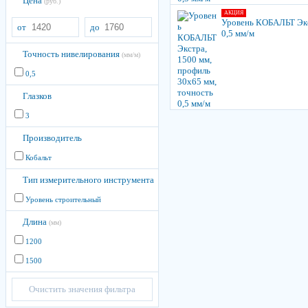
Цена
(руб.)
АКЦИЯ
Уровень КОБАЛЬТ Экс
от
до
0,5 мм/м
Точность нивелирования
(мм/м)
0,5
Глазков
3
Производитель
Кобальт
Тип измерительного инструмента
Уровень строительный
Длина
(мм)
1200
1500
Очистить значения фильтра