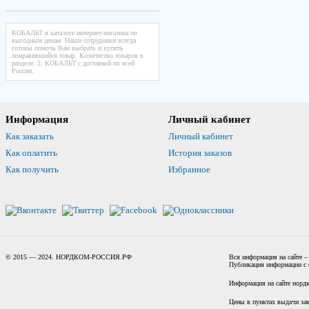
КОБАЛЬТ в каталоге интернет-магазина по
выгодным ценам. Наши сотрудники всегда
готовы помочь Вам выбрать и купить
понравившийся товар. Количество товаров в
разделе: 2. КОБАЛЬТ с доставкой по всей
России.
Информация
Личный кабинет
Как заказать
Личный кабинет
Как оплатить
История заказов
Как получить
Избранное
© 2015 — 2024. НОРДКОМ-РОССИЯ.РФ
Вся информация на сайте –
Публикация информации с с
Информация на сайте нордк
Цены в пунктах выдачи зак