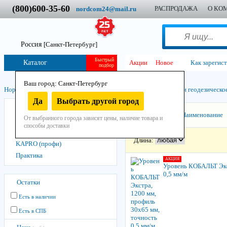
(800)600-35-60
РАСПРОДАЖА
О КО
nordcom24@mail.ru
Россия
[Санкт-Петербург]
Быстрый
Каталог
Акции
Новое
Как зарегис
подбор
Ваш город: Санкт-Петербург
Нордком
/
Инструмент
/
Ручной
/
Измерительный инструмент и геодезическо
Да
Выбрать другой город
КОБАЛЬТ
Сортировать:
Наименование
От выбранного города зависят цены, наличие товара и
KRAFTOOL
способы доставки
PRO
Длина:
KAPRO (профи)
Практика
АКЦИЯ
Уровень КОБАЛЬТ Экс
0,5 мм/м
Остатки
Есть в наличии
Есть в СПБ