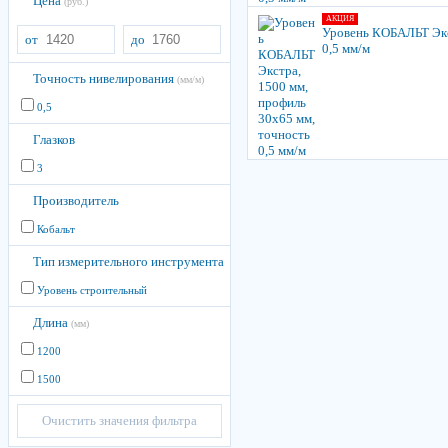
Цена
(руб.)
АКЦИЯ
Уровень КОБАЛЬТ Экс
от
до
0,5 мм/м
Точность нивелирования
(мм/м)
0,5
Глазков
3
Производитель
Кобальт
Тип измерительного инструмента
Уровень строительный
Длина
(мм)
1200
1500
Очистить значения фильтра