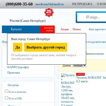
(800)600-35-60
РАСПРОДАЖА
О КО
nordcom24@mail.ru
Россия
[Санкт-Петербург]
Быстрый
Каталог
Акции
Новое
Как зарегис
подбор
Ваш город: Санкт-Петербург
Нордком
/
Инструмент
/
Ручной
/
Измерительный инструмент и геодезическо
Да
Выбрать другой город
КОБАЛЬТ
Сортировать:
Наименование
От выбранного города зависят цены, наличие товара и
KRAFTOOL
способы доставки
PRO
Длина:
KAPRO (профи)
Практика
АКЦИЯ
Уровень КОБАЛЬТ Экс
0,5 мм/м
Остатки
Есть в наличии
Есть в СПБ