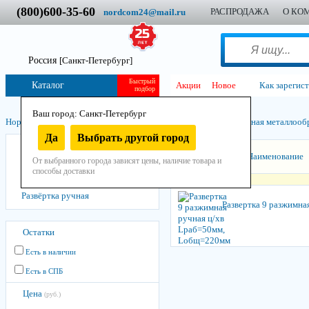
(800)600-35-60
РАСПРОДАЖА
О КО
nordcom24@mail.ru
Россия
[Санкт-Петербург]
Быстрый
Каталог
Акции
Новое
Как зарегис
подбор
Ваш город: Санкт-Петербург
Нордком
/
Инструмент
/
Остнастно-расходный
/
Машинно-ручная металло­об
Да
Выбрать другой город
Развёртка машинная
Сортировать:
Наименование
От выбранного города зависят цены, наличие товара и
Развёртка разжимная
способы доставки
Развёртка регулируемая ручная
Развёртка ручная
Развертка 9 разжимн
Остатки
Есть в наличии
Есть в СПБ
Цена
(руб.)