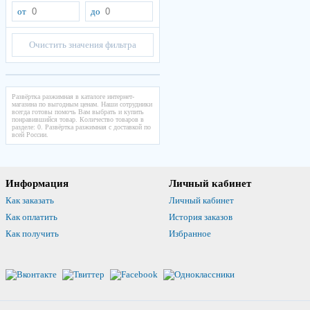
от
до
Очистить значения фильтра
Развёртка разжимная в каталоге интернет-
магазина по выгодным ценам. Наши сотрудники
всегда готовы помочь Вам выбрать и купить
понравившийся товар. Количество товаров в
разделе: 0. Развёртка разжимная с доставкой по
всей России.
Информация
Личный кабинет
Как заказать
Личный кабинет
Как оплатить
История заказов
Как получить
Избранное