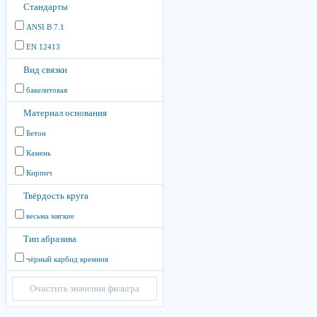
Стандарты
ANSI B 7.1
EN 12413
Вид связки
бакелитовая
Материал основания
Бетон
Камень
Кирпич
Твёрдость круга
весьма мягкие
Тип абразива
чёрный карбид кремния
Очистить значения фильтра