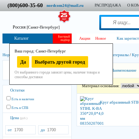
(800)600-35-60
РАСПРОДАЖА
О КО
nordcom24@mail.ru
Россия
[Санкт-Петербург]
Быстрый
Каталог
Акции
Новое
Как зарегис
подбор
Ваш город: Санкт-Петербург
Нордком
/
Инструмент
/
Остнастно-расходный
/
Абразивные материалы
/
Кру
Да
Выбрать другой город
STIHL
Сортировать:
Наименование
От выбранного города зависят цены, наличие товара и
Лужский Абразивный Завод
способы доставки
Материал основания:
Остатки
Есть в наличии
Круг абразивный STI
Есть в СПБ
Цена
(руб.)
от
до