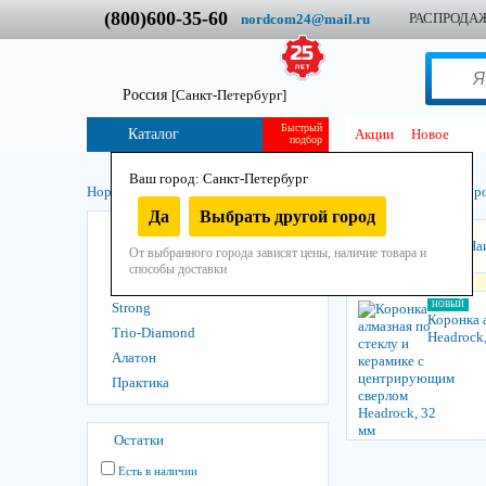
(800)600-35-60
РАСПРОДА
nordcom24@mail.ru
Россия
[Санкт-Петербург]
Быстрый
Каталог
Акции
Новое
подбор
Ваш город: Санкт-Петербург
Нордком
/
Инструмент
/
Остнастно-расходный
/
Алмазный
/
Коро
Да
Выбрать другой город
Diam
Сортировать:
На
От выбранного города зависят цены, наличие товара и
Diamaster
способы доставки
HEADROCK
Strong
НОВЫЙ
Коронка 
Trio-Diamond
Headrock
Алатон
Практика
Остатки
Есть в наличии