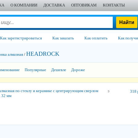
ЖА
О КОМПАНИИ
ДОСТАВКА
ОПТОВИКАМ
КОНТАКТЫ
Как зарегистрироваться
Как заказать
Как оплатить
Как получи
HEADROCK
нка алмазная
/
именование
Популярные
Дешевле
Дороже
алмазная по стеклу и керамике с центрирующим сверлом
318 
9
, 32 мм