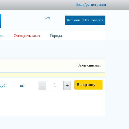
Вход
/
регистрация
ID:0
Корзина |
Нет товаров
ть
Отследить заказ
Города
Заказ списком
-
+
В корзину
руб.
шт