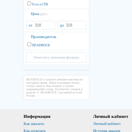
Есть в СПБ
Цена
(руб.)
от
до
Производитель
HEADROCK
Очистить значения фильтра
HEADROCK в каталоге интернет-магазина по
выгодным ценам. Наши сотрудники всегда
готовы помочь Вам выбрать и купить
понравившийся товар. Количество товаров в
разделе: 0. HEADROCK с доставкой по всей
России.
Информация
Личный кабинет
Как заказать
Личный кабинет
Как оплатить
История заказов